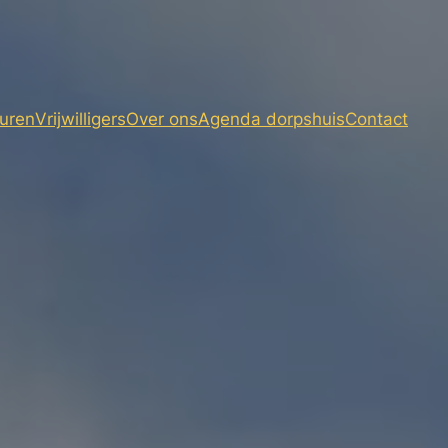
huren
Vrijwilligers
Over ons
Agenda dorpshuis
Contact